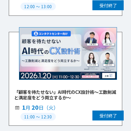
受付終了
12:00
〜
13:00
「顧客を待たせない」AI時代のCX設計術～工数削減
と満足度をどう両立するか～
1
20
月
日（火）
受付終了
11:00
〜
12:30