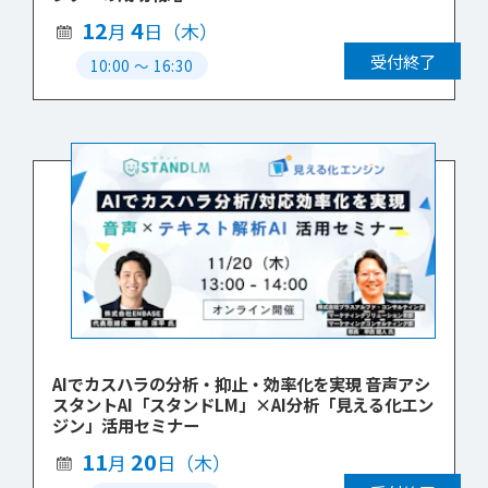
12
4
月
日（木）
受付終了
10:00
〜
16:30
AIでカスハラの分析・抑止・効率化を実現 音声アシ
スタントAI「スタンドLM」×AI分析「見える化エン
ジン」活用セミナー
11
20
月
日（木）