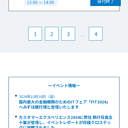
受付終了
13:00
〜
14:00
1
2
3
4
…
ーイベント情報ー
2024年10月18日（金）
国内最大の金融機関のためのITフェア「FIT2024」
へみずほ銀行様と登壇いたします
カスタマーエクスペリエンス2024に弊社 執行役員五
十嵐が登壇し、イベントレポートが日経クロステッ
クに掲載されました