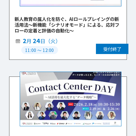
新人教育の属人化を防ぐ、AIロールプレイングの新
活用法～新機能「シナリオモード」による、応対フ
ローの定着と評価の自動化～
2
24
月
日（火）
受付終了
11:00
〜
12:00