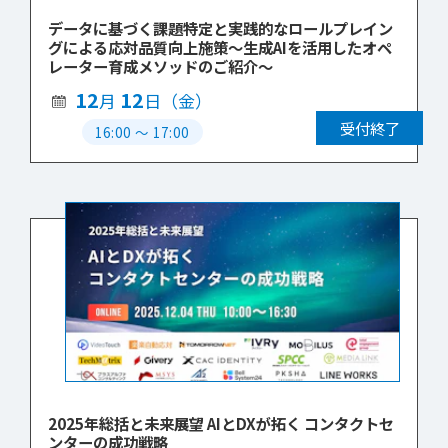
データに基づく課題特定と実践的なロールプレイン
グによる応対品質向上施策～生成AIを活用したオペ
レーター育成メソッドのご紹介～
12
12
月
日（金）
受付終了
16:00
〜
17:00
2025年総括と未来展望 AIとDXが拓く コンタクトセ
ンターの成功戦略