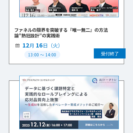
ファネルの限界を突破する『唯一無二』の方法
論”熱狂設計”の実践術
12
16
月
日（火）
受付終了
13:00
〜
14:00