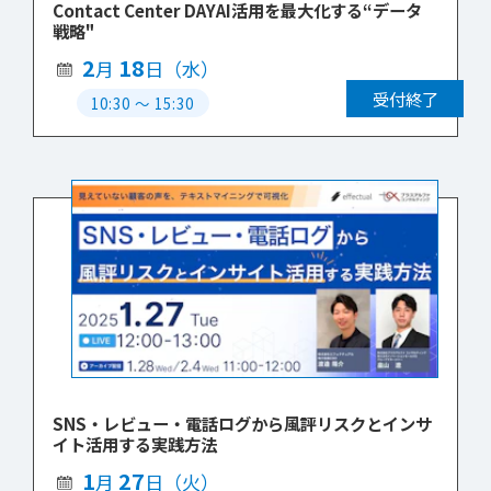
Contact Center DAYAI活用を最大化する“データ
戦略"
2
18
月
日（水）
受付終了
10:30
〜
15:30
SNS・レビュー・電話ログから風評リスクとインサ
イト活用する実践方法
1
27
月
日（火）