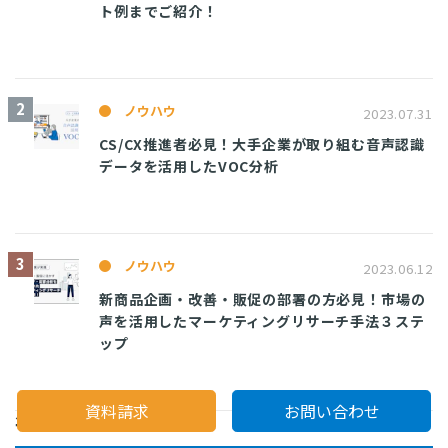
ト例までご紹介！
ノウハウ
2023.07.31
CS/CX推進者必見！大手企業が取り組む音声認識
データを活用したVOC分析
ノウハウ
2023.06.12
新商品企画・改善・販促の部署の方必見！市場の
声を活用したマーケティングリサーチ手法３ステ
ップ
資料請求
お問い合わせ
年別アーカイブ