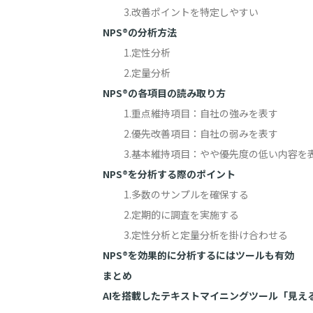
3.改善ポイントを特定しやすい
NPS®︎の分析方法
1.定性分析
2.定量分析
NPS®︎の各項目の読み取り方
1.重点維持項目：自社の強みを表す
2.優先改善項目：自社の弱みを表す
3.基本維持項目：やや優先度の低い内容を
NPS®︎を分析する際のポイント
1.多数のサンプルを確保する
2.定期的に調査を実施する
3.定性分析と定量分析を掛け合わせる
NPS®︎を効果的に分析するにはツールも有効
まとめ
AIを搭載したテキストマイニングツール「見え