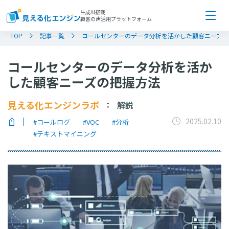
生成AI搭載
顧客の声活用プラットフォーム
TOP
記事一覧
コールセンターのデータ分析を活かした顧客ニーズの
コールセンターのデータ分析を活か
した顧客ニーズの把握方法
見える化エンジンラボ
解説
：
2025.02.10
#コールログ
#VOC
#分析
#テキストマイニング