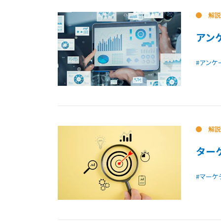
解説
アン
#アンケ
解説
ター
#マーケ