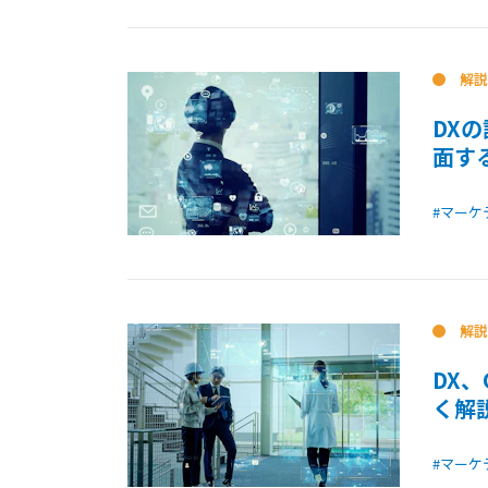
解説
DX
面す
#マーケ
解説
DX
く解
#マーケ