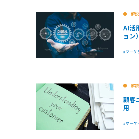
解説
AI
ョン
#マーケ
解説
顧客
用
#マーケ