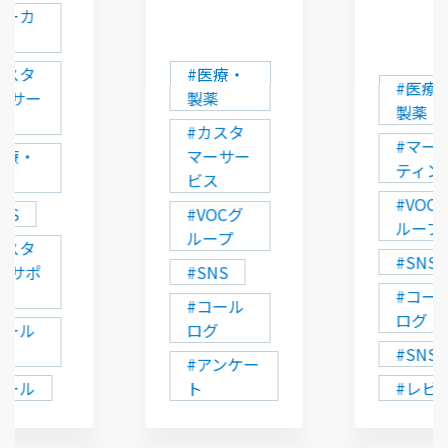
メーカ
カスタ
#医療・
#医療
ーサー
製薬
製薬
ス
#カスタ
#マー
医療・
マーサー
ティン
薬
ビス
#VOC
NS
#VOCグ
ループ
ループ
カスタ
#SNS
ーサポ
#SNS
ト
#コー
#コール
ログ
コール
ログ
グ
#SNS
#アンケー
メール
ト
#レビ