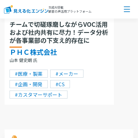
生成AI搭載
顧客の声活用プラットフォーム
チームで切磋琢磨しながらVOC活用
導入事例
概要
および社内共有に尽力！データ分析
が各事業部の下支え的存在に
ＰＨＣ株式会社
山本 健史朗 氏
#医療・製薬
#メーカー
#企画・開発
#CS
#カスタマーサポート
事例詳細
導入前の課題