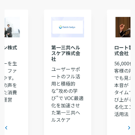
オン株式
第一三共ヘル
ロート製
スケア株式会
式会社
社
ューを生
56,000
ユーザーサポ
し、ファ
客様の声
ートのフル活
増やす。
でも見え
用と積極的
様の声を
本音が 
な“攻めの学
した消費
タイムで
び”で VOC最適
向経営
び上がる
化を加速させ
る化エン
た第一三共ヘ
活用法
ルスケア